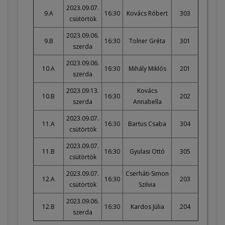
2023.09.07.
9.A
16:30
Kovács Róbert
303
csütörtök
2023.09.06.
9.B
16:30
Tolner Gréta
301
szerda
2023.09.06.
10.A
16:30
Mihály Miklós
201
szerda
2023.09.13.
Kovács
10.B
16:30
202
szerda
Annabella
2023.09.07.
11.A
16:30
Bartus Csaba
304
csütörtök
2023.09.07.
11.B
16:30
Gyulasi Ottó
305
csütörtök
2023.09.07.
Cserháti-Simon
12.A
16:30
203
csütörtök
Szilvia
2023.09.06.
12.B
16:30
Kardos Júlia
204
szerda