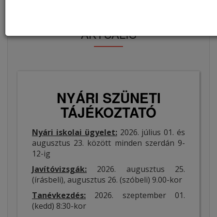
AKTUÁLIS
NYÁRI SZÜNETI
TÁJÉKOZTATÓ
Nyári iskolai ügyelet:
2026. július 01. és
augusztus 23. között minden szerdán 9-
12-ig
Javítóvizsgák:
2026. augusztus 25.
(írásbeli), augusztus 26. (szóbeli) 9.00-kor
Tanévkezdés:
2026. szeptember 01.
(kedd) 8:30-kor