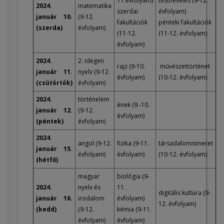
11.évfolyam)
testnevelés (9-12.
2024.
matematika
szerdai
évfolyam)
január 10.
(9-12.
fakultációk
pénteki fakultációk
(szerda)
évfolyam)
(11-12.
(11-12. évfolyam)
évfolyam)
2024.
2. idegen
rajz (9-10.
művészettörténet
január 11.
nyelv (9-12.
évfolyam)
(10-12. évfolyam)
(csütörtök)
évfolyam)
2024.
történelem
ének (9.-10.
január 12.
(9-12.
évfolyam)
(péntek)
évfolyam)
2024.
angol (9-12.
fizika (9-11.
társadalomismeret
január 15.
évfolyam)
évfolyam)
(10-12. évfolyam)
(hétfő)
magyar
biológia (9-
2024.
nyelv és
11.
digitális kultúra (9-
január 16.
irodalom
évfolyam)
12. évfolyam)
(kedd)
(9-12.
kémia (9-11.
évfolyam)
évfolyam)