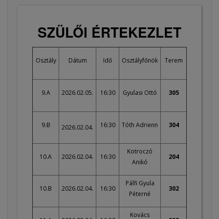
SZÜLŐI ÉRTEKEZLET
Osztály
Dátum
Idő
Osztályfőnök
Terem
9.A
2026.02.05.
16:30
Gyulasi Ottó
305
9.B
16:30
Tóth Adrienn
304
2026.02.04.
Kotroczó
10.A
2026.02.04.
16:30
204
Anikó
Pálfi Gyula
10.B
2026.02.04.
16:30
302
Péterné
Kovács