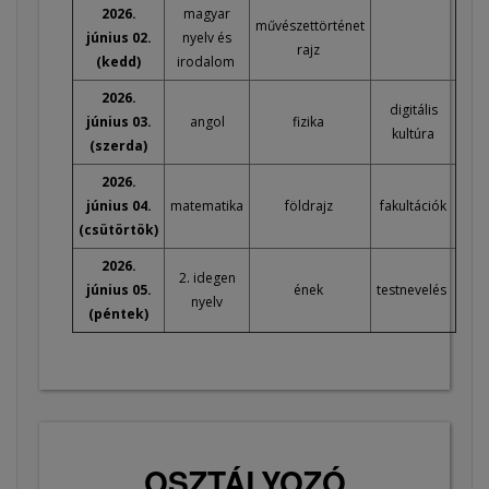
2026.
magyar
művészettörténet
június 02.
nyelv és
rajz
(kedd)
irodalom
2026.
digitális
június 03.
angol
fizika
kultúra
(szerda)
2026.
június 04.
matematika
földrajz
fakultációk
(csütörtök)
2026.
2. idegen
június 05.
ének
testnevelés
nyelv
(péntek)
OSZTÁLYOZÓ