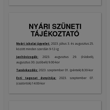
NYÁRI SZÜNETI
TÁJÉKOZTATÓ
Nyári iskolai ügyelet:
2023. július 3. és augusztus 25.
között minden szerdán 9-12-ig
Javítóvizsgák:
2023. augusztus 29. (írásbeli),
augusztus 30. (szóbeli) 9.00-kor
Tanévkezdés:
2023. szeptember 01. (péntek) 8:30-kor
Esti tagozat évnyitója:
2023. szeptember 07.
(csütörtök) 14:00-kor