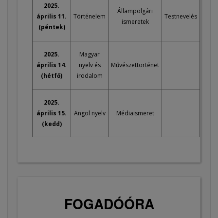
2025.
Állampolgári
április 11.
Történelem
Testnevelés
ismeretek
(péntek)
2025.
Magyar
április 14.
nyelv és
Művészettörténet
(hétfő)
irodalom
2025.
április 15.
Angol nyelv
Médiaismeret
(kedd)
FOGADÓÓRA