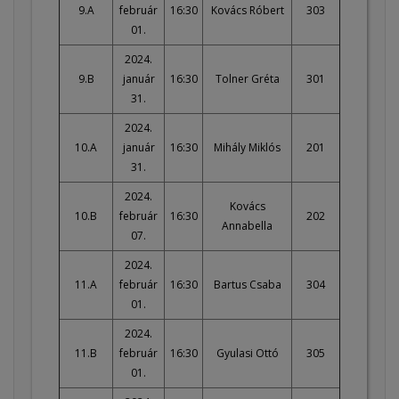
9.A
február
16:30
Kovács Róbert
303
01.
2024.
9.B
január
16:30
Tolner Gréta
301
31.
2024.
10.A
január
16:30
Mihály Miklós
201
31.
2024.
Kovács
10.B
február
16:30
202
Annabella
07.
2024.
11.A
február
16:30
Bartus Csaba
304
01.
2024.
11.B
február
16:30
Gyulasi Ottó
305
01.