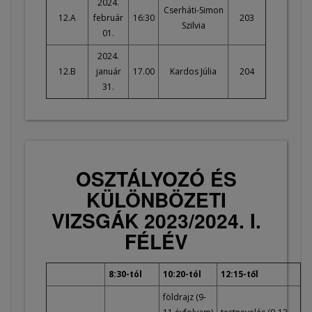
2024.
Cserháti-Simon
12.A
február
16:30
203
Szilvia
01.
2024.
12.B
január
17.00
Kardos Júlia
204
31.
OSZTÁLYOZÓ ÉS
KÜLÖNBÖZETI
VIZSGÁK 2023/2024. I.
FÉLÉV
8:30-tól
10:20-tól
12:15-től
földrajz (9-