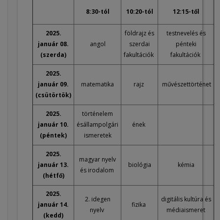
8:30-tól
10:20-tól
12:15-től
2025.
földrajz és
testnevelés és
január 08.
angol
szerdai
pénteki
(szerda)
fakultációk
fakultációk
2025.
január 09.
matematika
rajz
művészettörténet
(csütörtök)
2025.
történelem
január 10.
ésállampolgári
ének
(péntek)
ismeretek
2025.
magyar nyelv
január 13.
biológia
kémia
és irodalom
(hétfő)
2025.
2. idegen
digitális kultúra és
január 14.
fizika
nyelv
médiaismeret
(kedd)