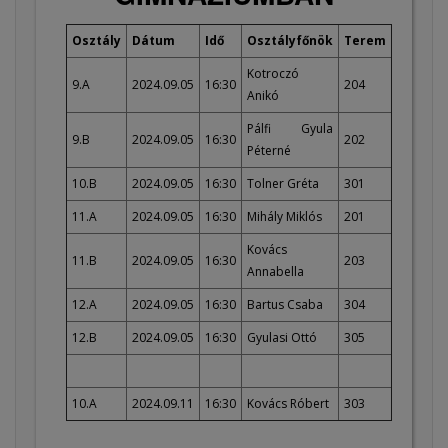
Osztály
Dátum
Idő
Osztályfőnök
Terem
Kotroczó
9.A
2024.09.05
16:30
204
Anikó
Pálfi Gyula
9.B
2024.09.05
16:30
202
Péterné
10.B
2024.09.05
16:30
Tolner Gréta
301
11.A
2024.09.05
16:30
Mihály Miklós
201
Kovács
11.B
2024.09.05
16:30
203
Annabella
12.A
2024.09.05
16:30
Bartus Csaba
304
12.B
2024.09.05
16:30
Gyulasi Ottó
305
10.A
2024.09.11
16:30
Kovács Róbert
303