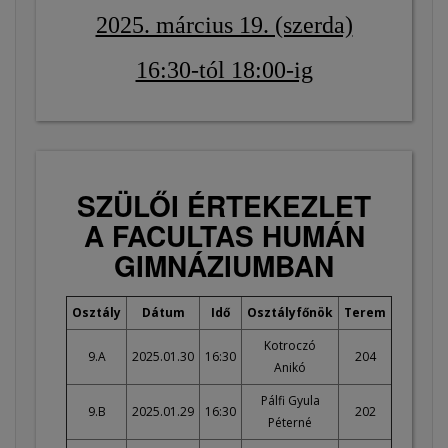
2025. március 19. (szerda)
16:30-tól 18:00-ig
SZÜLŐI ÉRTEKEZLET
A FACULTAS HUMÁN
GIMNÁZIUMBAN
Osztály
Dátum
Idő
Osztályfőnök
Terem
Kotroczó
9.A
2025.01.30
16:30
204
Anikó
Pálfi Gyula
9.B
2025.01.29
16:30
202
Péterné