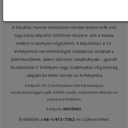
ESTI TAGOZATOS KÉPZÉS
A Facultas Humán Gimnázium minden évben indít esti
tagozatos képzést felnőttek részére, ami a munka
mellett is könnyen végezhető. A képzéshez a 10.
évfolyamtól van lehetőségük csatlakozni azoknak a
jelentkezőknek, akiket előzetes tanulmányaik – igazolt
középiskolai 9. évfolyam vagy szakmunkás végzettség
–alapján be lehet sorolni az évfolyamba.
A képzés 10-12 évfolyamon heti háromnapos
rendszerességgel zajlik, hétfőn, kedd, csütörtökön délután és
a kora esti órákban.
A képzés
INGYENES.
Érdeklődni a
06-1/413-7362
-es számon lehet.