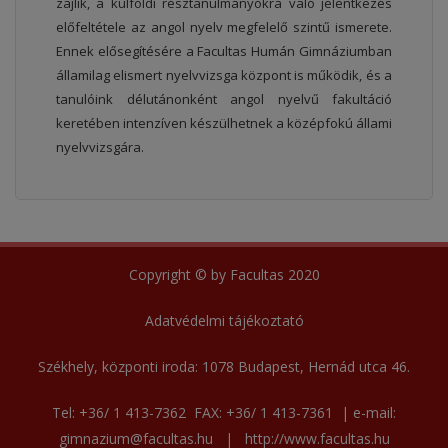
zajlik, a külföldi résztanulmányokra való jelentkezés
előfeltétele az angol nyelv megfelelő szintű ismerete.
Ennek elősegítésére a Facultas Humán Gimnáziumban
államilag elismert nyelvvizsga központ is működik, és a
tanulóink délutánonként angol nyelvű fakultáció
keretében intenzíven készülhetnek a középfokú állami
nyelvvizsgára.
Copyright © by Facultas 2020
Adatvédelmi tájékoztató
Székhely, központi iroda:
1078 Budapest, Hernád utca 46.
Tel:
+36/ 1 413-7362
FAX:
+36/ 1 413-7361
| e-mail:
gimnazium@facultas.hu
|
http://www.facultas.hu