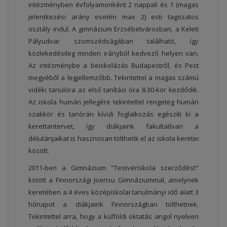
intézményben évfolyamonként 2 nappali és 1 (magas
jelentkezési arány esetén max 2) esti tagozatos
osztály indul. A gimnázium Erzsébetvárosban, a Keleti
Pályudvar szomszédságában található, így
közlekedésileg minden irányból kedvező helyen van.
Az intézménybe a beiskolázás Budapestről, és Pest
megyéből a legjellemzőbb. Tekintettel a magas számú
vidéki tanulóra az első tanítási óra 8.30-kor kezdődik.
Az iskola humán jellegére tekintettel rengeteg humán
szakkör és tanórán kívüli foglalkozás egészíti ki a
kerettantervet, így diákjaink fakultatívan a
délutánjaikat is hasznosan tölthetik el az iskola keretei
között.
2011-ben a Gimnázium "Testvériskola szerződést"
kötött a Finnországi Joensu Gimnáziummal, amelynek
keretében a 4 éves középiskolai tanulmányi idő alatt 3
hónapot a diákjaink Finnországban tölthetnek.
Tekintettel arra, hogy a külföldi oktatás angol nyelven